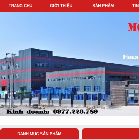
TRANG CHỦ
GIỚI THIỆU
SẢN PHẨM
TI
DANH MỤC SẢN PHẨM