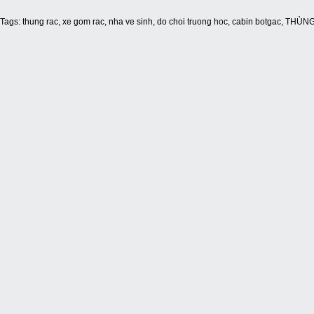
Tags:
thung rac
,
xe gom rac
,
nha ve sinh
,
do choi truong hoc
,
cabin botgac
,
THÙNG