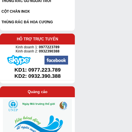
THÙNG RÁC GỖ NGOÀI TRỜI
CỘT CHẮN INOX
THÙNG RÁC ĐÁ HOA CƯƠNG
HỖ TRỢ TRỰC TUYẾN
Kinh doanh 1:
0977223789
Kinh doanh 2:
0932390388
KD1:
0977.223.789
KD2: 0932.390.388
Quảng cáo