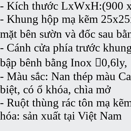
- Kích thước LxWxH:(900 
- Khung hộp mạ kẽm 25x25x
mặt bên sườn và đốc sau bằ
- Cánh cửa phía trước khun
bập bênh bằng Inox 0,6ly,
- Màu sắc: Nan thép màu Ca
biệt, có ổ khóa, chìa mở
- Ruột thùng rác tôn mạ kẽm
hóa: sản xuất tại Việt Nam