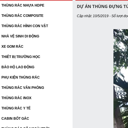
THÙNG RÁC NHỰA HDPE
DỰ ÁN THÙNG ĐỰNG TÚ
THÙNG RÁC COMPOSITE
Cập nhật: 10/5/2019 - Số lượt đọ
THÙNG RÁC HÌNH CON VẬT
NHÀ VỆ SINH DI ĐỘNG
XE GOM RÁC
THIẾT BỊ TRƯỜNG HỌC
BẢO HỘ LAO ĐỘNG
PHỤ KIỆN THÙNG RÁC
THÙNG RÁC VĂN PHÒNG
THÙNG RÁC INOX
THÙNG RÁC Y TẾ
CABIN BỐT GÁC