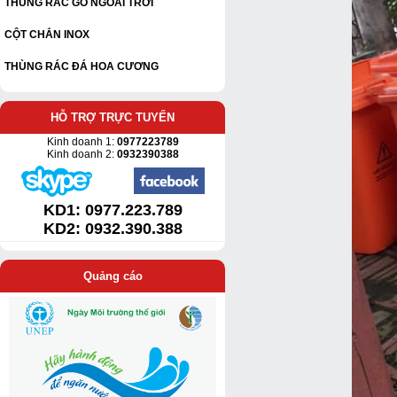
THÙNG RÁC GỖ NGOÀI TRỜI
CỘT CHẮN INOX
THÙNG RÁC ĐÁ HOA CƯƠNG
HỖ TRỢ TRỰC TUYẾN
Kinh doanh 1:
0977223789
Kinh doanh 2:
0932390388
KD1:
0977.223.789
KD2: 0932.390.388
Quảng cáo