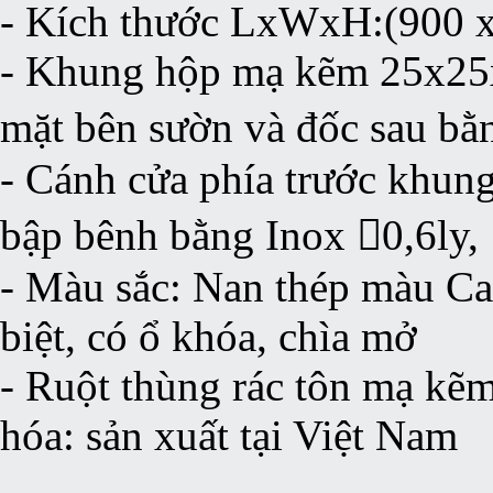
- Kích thước LxWxH:(900 
- Khung hộp mạ kẽm 25x25x
mặt bên sườn và đốc sau bằ
- Cánh cửa phía trước khun
bập bênh bằng Inox 0,6ly,
- Màu sắc: Nan thép màu Ca
biệt, có ổ khóa, chìa mở
- Ruột thùng rác tôn mạ kẽm
hóa: sản xuất tại Việt Nam