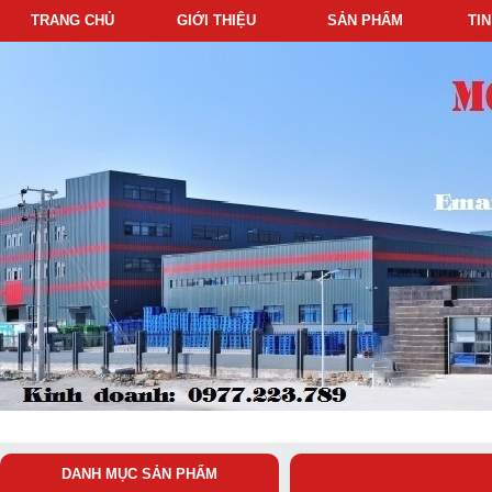
TRANG CHỦ
GIỚI THIỆU
SẢN PHẨM
TI
DANH MỤC SẢN PHẨM