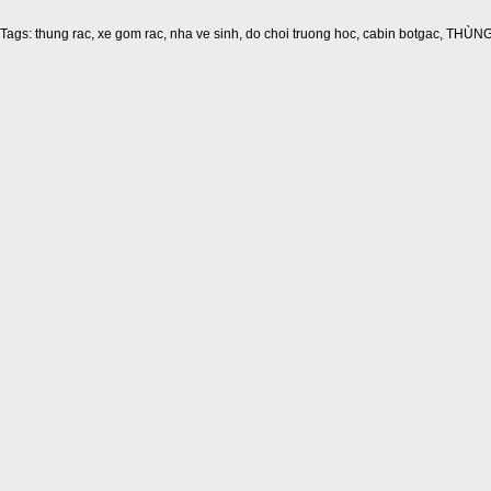
Tags:
thung rac
,
xe gom rac
,
nha ve sinh
,
do choi truong hoc
,
cabin botgac
,
THÙNG