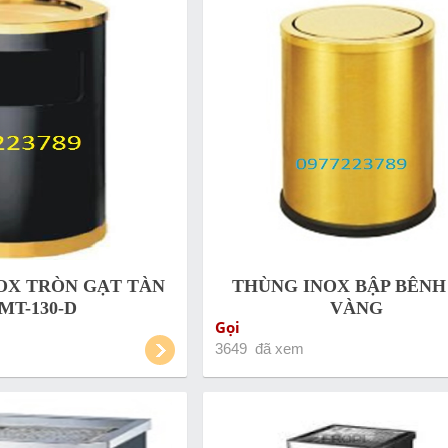
OX TRÒN GẠT TÀN
THÙNG INOX BẬP BÊNH
IMT-130-D
VÀNG
Gọi
3649 đã xem