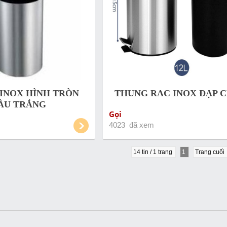
 INOX HÌNH TRÒN
THUNG RAC INOX ĐẠP 
ÀU TRẮNG
Gọi
4023 đã xem
14 tin / 1 trang
1
Trang cuối