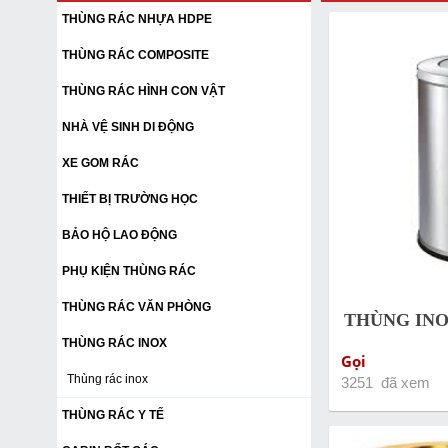
THÙNG RÁC NHỰA HDPE
THÙNG RÁC COMPOSITE
THÙNG RÁC HÌNH CON VẬT
NHÀ VỆ SINH DI ĐỘNG
XE GOM RÁC
THIẾT BỊ TRƯỜNG HỌC
BẢO HỘ LAO ĐỘNG
PHỤ KIỆN THÙNG RÁC
THÙNG RÁC VĂN PHÒNG
THÙNG INO
THÙNG RÁC INOX
Gọi
Thùng rác inox
3251 đã xem
THÙNG RÁC Y TẾ