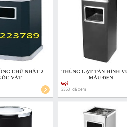
ÔNG CHỮ NHẬT 2
THÙNG GẠT TÀN HÌNH 
GÓC VÁT
MÀU ĐEN
Gọi
3359 đã xem