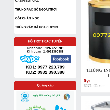
CABIN BỐT GÁC
THÙNG RÁC GỖ NGOÀI TRỜI
CỘT CHẮN INOX
THÙNG RÁC ĐÁ HOA CƯƠNG
HỖ TRỢ TRỰC TUYẾN
Kinh doanh 1:
0977223789
Kinh doanh 2:
0932390388
KD1:
0977.223.789
THÙNG IN
KD2: 0932.390.388
Gọi
Quảng cáo
3271 đã xem