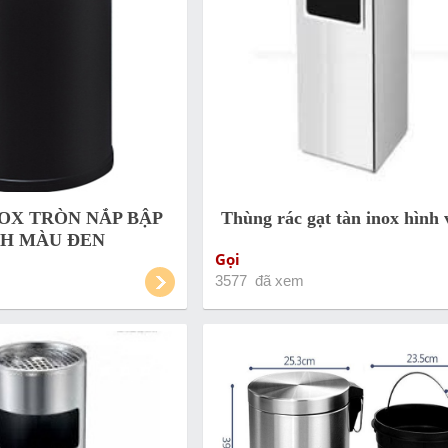
OX TRÒN NẮP BẬP
Thùng rác gạt tàn inox hình
H MÀU ĐEN
Gọi
3577 đã xem