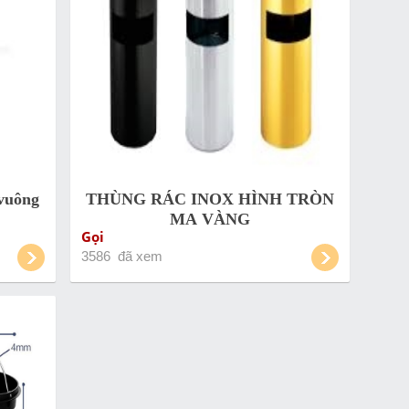
 vuông
THÙNG RÁC INOX HÌNH TRÒN
MẠ VÀNG
Gọi
3586 đã xem