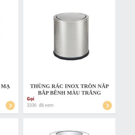
 MẠ
THÙNG RÁC INOX TRÒN NẮP
BẬP BÊNH MÀU TRẮNG
Gọi
3336 đã xem