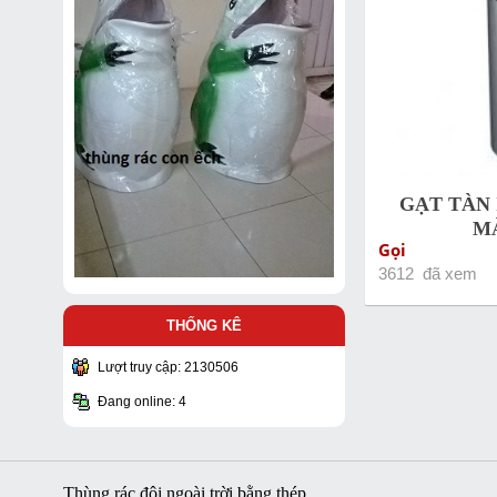
GẠT TÀN
M
Gọi
3612 đã xem
THỐNG KÊ
Lượt truy cập: 2130506
Đang online: 4
Thùng rác đôi ngoài trời bằng thép