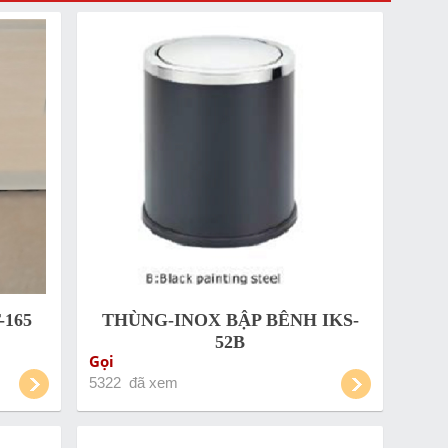
165
THÙNG-INOX BẬP BÊNH IKS-
52B
Gọi
5322 đã xem