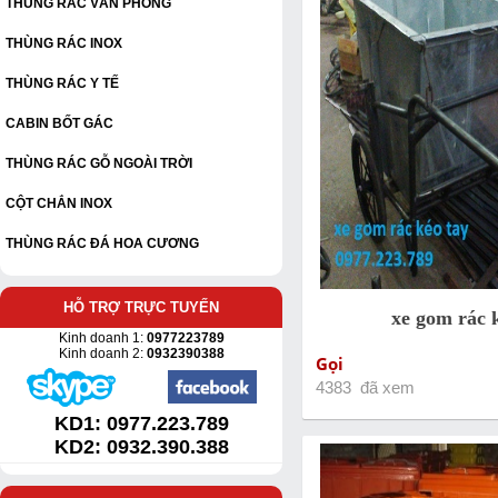
THÙNG RÁC VĂN PHÒNG
THÙNG RÁC INOX
THÙNG RÁC Y TẾ
CABIN BỐT GÁC
THÙNG RÁC GỖ NGOÀI TRỜI
CỘT CHẮN INOX
THÙNG RÁC ĐÁ HOA CƯƠNG
HỖ TRỢ TRỰC TUYẾN
xe gom rác 
Kinh doanh 1:
0977223789
Kinh doanh 2:
0932390388
Gọi
4383 đã xem
KD1:
0977.223.789
KD2: 0932.390.388