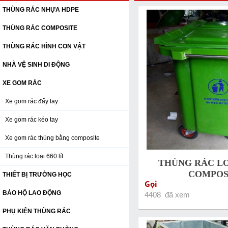
THÙNG RÁC NHỰA HDPE
THÙNG RÁC COMPOSITE
THÙNG RÁC HÌNH CON VẬT
NHÀ VỆ SINH DI ĐỘNG
XE GOM RÁC
Xe gom rác đẩy tay
Xe gom rác kéo tay
Xe gom rác thùng bằng composite
Thùng rác loại 660 lít
THÙNG RÁC LOẠ
COMPOS
THIẾT BỊ TRƯỜNG HỌC
Gọi
BẢO HỘ LAO ĐỘNG
4408 đã xem
PHỤ KIỆN THÙNG RÁC