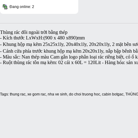
Đang online: 2
Thùng rác đôi ngoài trời bằng thép
- Kích thước LxWxH:(900 x 480 x890)mm
- Khung hộp mạ kẽm 25x25x1ly, 20x40x1ly, 20x20x1ly, 2 mặt bên sườ
- Cánh cửa phía trước khung hộp mạ kẽm 20x20x1ly, nắp bập bênh bằ
- Màu sắc: Nan thép màu Cam gắn logo phân loại rác riêng biệt, có ổ 
- Ruột thùng rác tôn mạ kẽm: 02 cái x 60L = 120Lit - Hàng hóa: sản x
Tags:
thung rac
,
xe gom rac
,
nha ve sinh
,
do choi truong hoc
,
cabin botgac
,
THÙNG