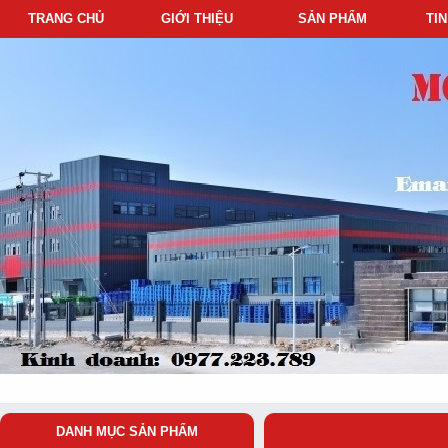
TRANG CHỦ
GIỚI THIỆU
SẢN PHẨM
TI
DANH MỤC SẢN PHẨM