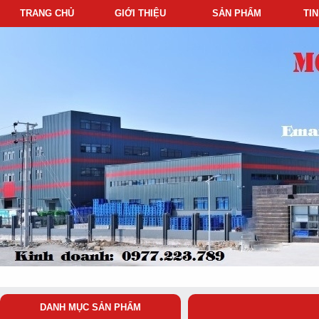
TRANG CHỦ
GIỚI THIỆU
SẢN PHẨM
TI
DANH MỤC SẢN PHẨM