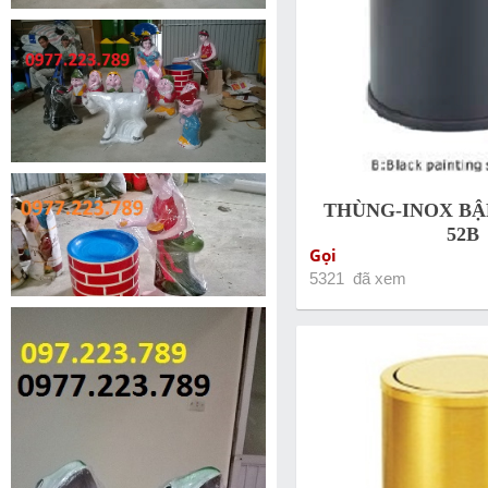
THÙNG-INOX BẬP
52B
Gọi
5321 đã xem