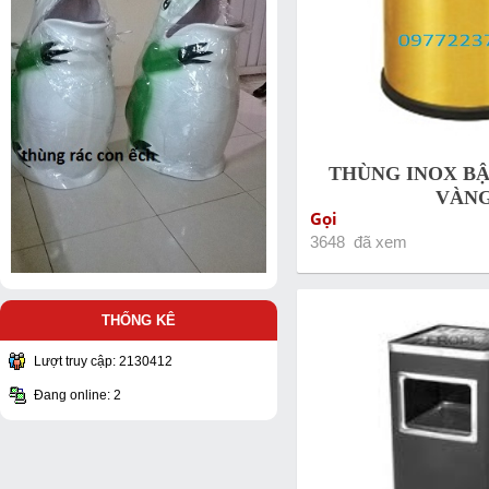
THÙNG INOX BẬ
VÀN
Gọi
3648 đã xem
THỐNG KÊ
Lượt truy cập: 2130412
Đang online: 2