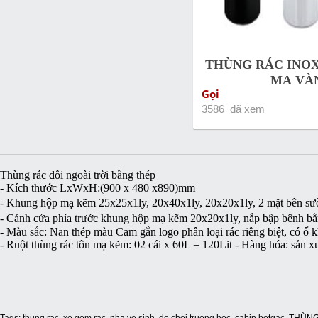
THÙNG RÁC INOX
MẠ VÀ
Gọi
3586 đã xem
Thùng rác đôi ngoài trời bằng thép
- Kích thước LxWxH:(900 x 480 x890)mm
- Khung hộp mạ kẽm 25x25x1ly, 20x40x1ly, 20x20x1ly, 2 mặt bên sườ
- Cánh cửa phía trước khung hộp mạ kẽm 20x20x1ly, nắp bập bênh bằ
- Màu sắc: Nan thép màu Cam gắn logo phân loại rác riêng biệt, có ổ 
- Ruột thùng rác tôn mạ kẽm: 02 cái x 60L = 120Lit - Hàng hóa: sản x