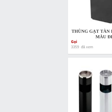
THÙNG GẠT TÀN
MÀU Đ
Gọi
3359 đã xem