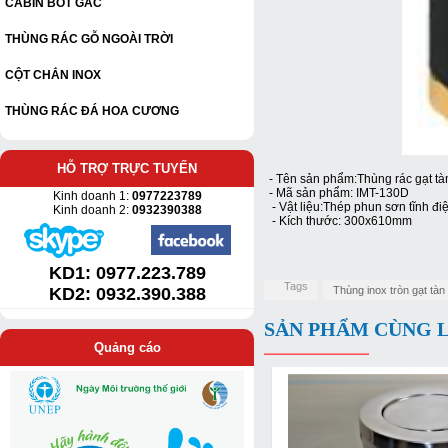
CABIN BỐT GÁC
THÙNG RÁC GỖ NGOÀI TRỜI
CỘT CHẮN INOX
THÙNG RÁC ĐÁ HOA CƯƠNG
HỖ TRỢ TRỰC TUYẾN
- Tên sản phẩm:Thùng rác gạt tàn
- Mã sản phẩm: IMT-130D
Kinh doanh 1:
0977223789
- Vật liệu:Thép phun sơn tĩnh đ
Kinh doanh 2:
0932390388
- Kích thước: 300x610mm
KD1:
0977.223.789
Tags
KD2: 0932.390.388
Thùng inox tròn gạt tàn
SẢN PHẨM CÙNG 
Quảng cáo