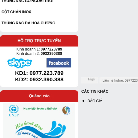
THÙNG RÁC GỖ NGOÀI TRỜI
CỘT CHẮN INOX
THÙNG RÁC ĐÁ HOA CƯƠNG
HỖ TRỢ TRỰC TUYẾN
Kinh doanh 1:
0977223789
Kinh doanh 2:
0932390388
KD1:
0977.223.789
KD2: 0932.390.388
Tags
Liên hệ holine: 097722
CÁC TIN KHÁC
Quảng cáo
BÁO GIÁ