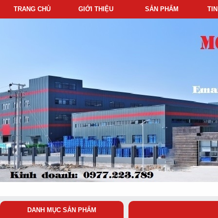
TRANG CHỦ
GIỚI THIỆU
SẢN PHẨM
TI
DANH MỤC SẢN PHẨM