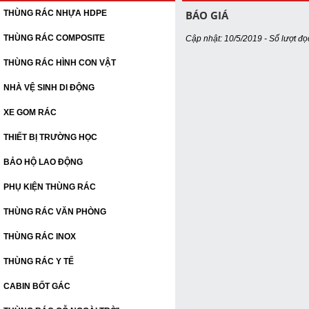
THÙNG RÁC NHỰA HDPE
BÁO GIÁ
THÙNG RÁC COMPOSITE
Cập nhật: 10/5/2019 - Số lượt đọ
THÙNG RÁC HÌNH CON VẬT
NHÀ VỆ SINH DI ĐỘNG
XE GOM RÁC
THIẾT BỊ TRƯỜNG HỌC
BẢO HỘ LAO ĐỘNG
PHỤ KIỆN THÙNG RÁC
THÙNG RÁC VĂN PHÒNG
THÙNG RÁC INOX
THÙNG RÁC Y TẾ
CABIN BỐT GÁC