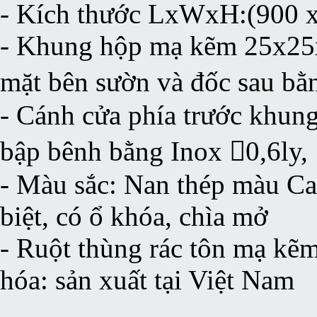
- Kích thước LxWxH:(900 
- Khung hộp mạ kẽm 25x25x
mặt bên sườn và đốc sau bằ
- Cánh cửa phía trước khun
bập bênh bằng Inox 0,6ly,
- Màu sắc: Nan thép màu Ca
biệt, có ổ khóa, chìa mở
- Ruột thùng rác tôn mạ kẽm
hóa: sản xuất tại Việt Nam