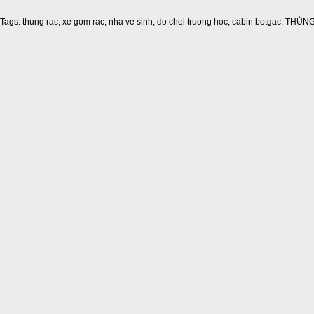
Tags:
thung rac
,
xe gom rac
,
nha ve sinh
,
do choi truong hoc
,
cabin botgac
,
THÙNG