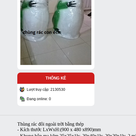
THỐNG KÊ
Lượt truy cập: 2130530
Đang online: 0
Thùng rác đôi ngoài trời bằng thép
- Kích thước LxWxH:(900 x 480 x890)mm
- Khung hộp mạ kẽm 25x25x1ly, 20x40x1ly, 20x20x1ly, 2 mặt