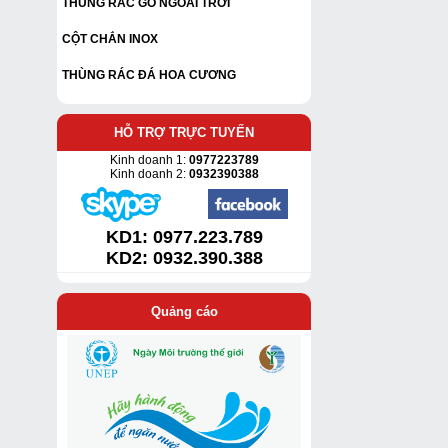
THÙNG RÁC GỖ NGOÀI TRỜI
CỘT CHẮN INOX
THÙNG RÁC ĐÁ HOA CƯƠNG
HỖ TRỢ TRỰC TUYẾN
Kinh doanh 1:
0977223789
Kinh doanh 2:
0932390388
KD1:
0977.223.789
KD2: 0932.390.388
Quảng cáo