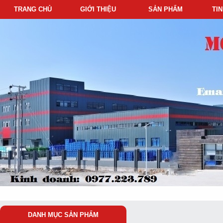
TRANG CHỦ
GIỚI THIỆU
SẢN PHẨM
TI
DANH MỤC SẢN PHẨM