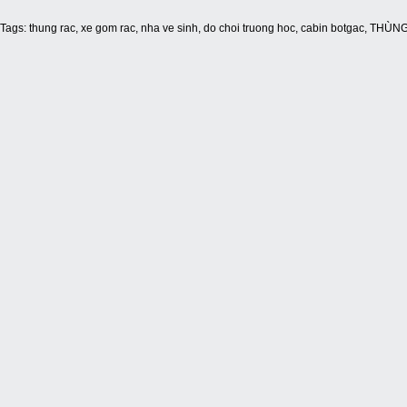
Tags:
thung rac
,
xe gom rac
,
nha ve sinh
,
do choi truong hoc
,
cabin botgac
,
THÙNG