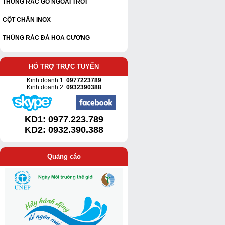
THÙNG RÁC GỖ NGOÀI TRỜI
CỘT CHẮN INOX
THÙNG RÁC ĐÁ HOA CƯƠNG
HỖ TRỢ TRỰC TUYẾN
Kinh doanh 1:
0977223789
Kinh doanh 2:
0932390388
KD1:
0977.223.789
KD2: 0932.390.388
Quảng cáo