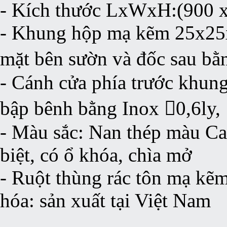
- Kích thước LxWxH:(900 
- Khung hộp mạ kẽm 25x25x
mặt bên sườn và đốc sau bằ
- Cánh cửa phía trước khun
bập bênh bằng Inox 0,6ly,
- Màu sắc: Nan thép màu Ca
biệt, có ổ khóa, chìa mở
- Ruột thùng rác tôn mạ kẽm
hóa: sản xuất tại Việt Nam