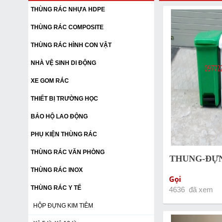
THÙNG RÁC NHỰA HDPE
THÙNG RÁC COMPOSITE
THÙNG RÁC HÌNH CON VẬT
NHÀ VỆ SINH DI ĐỘNG
XE GOM RÁC
THIẾT BỊ TRƯỜNG HỌC
BẢO HỘ LAO ĐỘNG
PHỤ KIỆN THÙNG RÁC
THÙNG RÁC VĂN PHÒNG
THUNG-ĐỰN
THÙNG RÁC INOX
Gọi
THÙNG RÁC Y TẾ
4636 đã xem
HỘP ĐỰNG KIM TIÊM