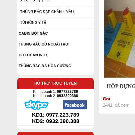
Xô 5 lít; Xô 10 lít...
THÙNG RÁC ĐẠP CHÂN 4 MÀU
TÚI BÓNG Y TẾ
CABIN BỐT GÁC
THÙNG RÁC GỖ NGOÀI TRỜI
CỘT CHẮN INOX
THÙNG RÁC ĐÁ HOA CƯƠNG
HỖ TRỢ TRỰC TUYẾN
HỘP ĐỰNG 
Kinh doanh 1:
0977223789
Kinh doanh 2:
0932390388
Gọi
2441 đã xem
KD1:
0977.223.789
KD2: 0932.390.388