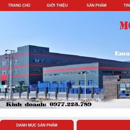
TRANG CHỦ
GIỚI THIỆU
SẢN PHẨM
TI
DANH MỤC SẢN PHẨM