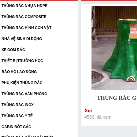
THÙNG RÁC NHỰA HDPE
THÙNG RÁC COMPOSITE
THÙNG RÁC HÌNH CON VẬT
NHÀ VỆ SINH DI ĐỘNG
XE GOM RÁC
THIẾT BỊ TRƯỜNG HỌC
BẢO HỘ LAO ĐỘNG
PHỤ KIỆN THÙNG RÁC
THÙNG RÁC VĂN PHÒNG
THÙNG RÁC G
THÙNG RÁC INOX
Gọi
THÙNG RÁC Y TẾ
4566 đã xem
CABIN BỐT GÁC