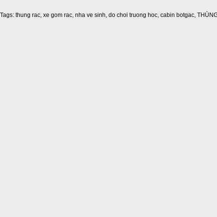
Tags:
thung rac
,
xe gom rac
,
nha ve sinh
,
do choi truong hoc
,
cabin botgac
,
THÙNG