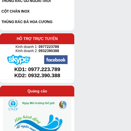
THÙNG RÁC GỖ NGOÀI TRỜI
CỘT CHẮN INOX
THÙNG RÁC ĐÁ HOA CƯƠNG
HỖ TRỢ TRỰC TUYẾN
Kinh doanh 1:
0977223789
Kinh doanh 2:
0932390388
KD1:
0977.223.789
KD2: 0932.390.388
Quảng cáo