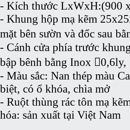
- Kích thước LxWxH:(900 
- Khung hộp mạ kẽm 25x25x
mặt bên sườn và đốc sau bằ
- Cánh cửa phía trước khun
bập bênh bằng Inox 0,6ly,
- Màu sắc: Nan thép màu Ca
biệt, có ổ khóa, chìa mở
- Ruột thùng rác tôn mạ kẽm
hóa: sản xuất tại Việt Nam