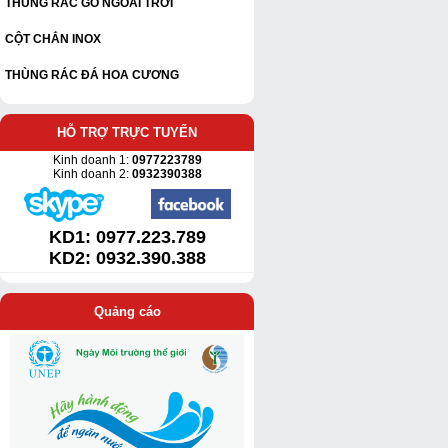
THÙNG RÁC GỖ NGOÀI TRỜI
CỘT CHẮN INOX
THÙNG RÁC ĐÁ HOA CƯƠNG
HỖ TRỢ TRỰC TUYẾN
Kinh doanh 1:
0977223789
Kinh doanh 2:
0932390388
KD1:
0977.223.789
KD2: 0932.390.388
Quảng cáo