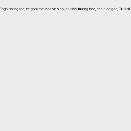
Tags:
thung rac
,
xe gom rac
,
nha ve sinh
,
do choi truong hoc
,
cabin botgac
,
THÙNG