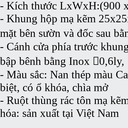
- Kích thước LxWxH:(900 
- Khung hộp mạ kẽm 25x25x
mặt bên sườn và đốc sau bằ
- Cánh cửa phía trước khun
bập bênh bằng Inox 0,6ly,
- Màu sắc: Nan thép màu Ca
biệt, có ổ khóa, chìa mở
- Ruột thùng rác tôn mạ kẽm
hóa: sản xuất tại Việt Nam