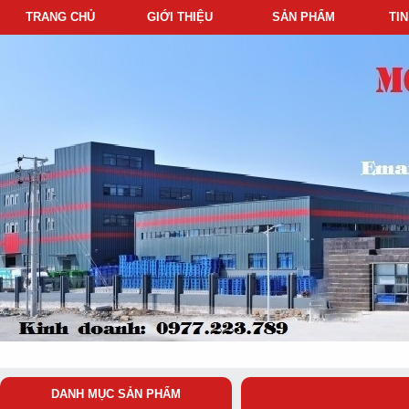
TRANG CHỦ
GIỚI THIỆU
SẢN PHẨM
TI
DANH MỤC SẢN PHẨM