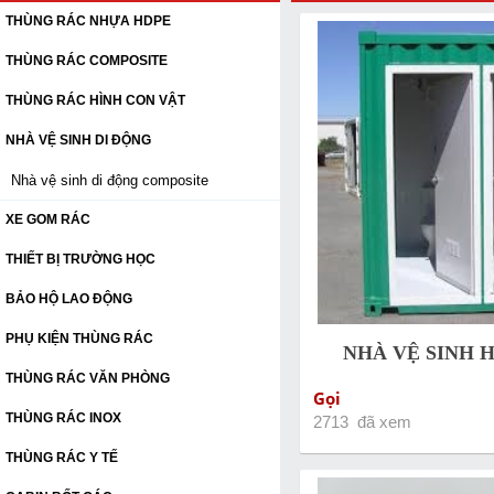
THÙNG RÁC NHỰA HDPE
THÙNG RÁC COMPOSITE
THÙNG RÁC HÌNH CON VẬT
NHÀ VỆ SINH DI ĐỘNG
Nhà vệ sinh di động composite
XE GOM RÁC
THIẾT BỊ TRƯỜNG HỌC
BẢO HỘ LAO ĐỘNG
PHỤ KIỆN THÙNG RÁC
NHÀ VỆ SINH 
THÙNG RÁC VĂN PHÒNG
Gọi
THÙNG RÁC INOX
2713 đã xem
THÙNG RÁC Y TẾ