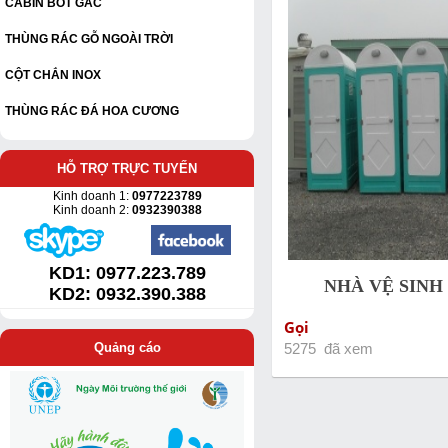
CABIN BỐT GÁC
THÙNG RÁC GỖ NGOÀI TRỜI
CỘT CHẮN INOX
THÙNG RÁC ĐÁ HOA CƯƠNG
HỖ TRỢ TRỰC TUYẾN
Kinh doanh 1:
0977223789
Kinh doanh 2:
0932390388
KD1:
0977.223.789
NHÀ VỆ SINH
KD2: 0932.390.388
Gọi
Quảng cáo
5275 đã xem