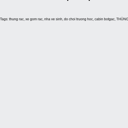
Tags:
thung rac
,
xe gom rac
,
nha ve sinh
,
do choi truong hoc
,
cabin botgac
,
THÙNG