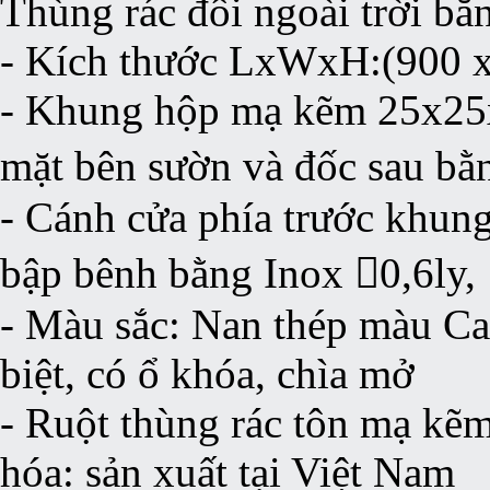
Thùng rác đôi ngoài trời bằ
- Kích thước LxWxH:(900 
- Khung hộp mạ kẽm 25x25x
mặt bên sườn và đốc sau bằ
- Cánh cửa phía trước khun
bập bênh bằng Inox 0,6ly,
- Màu sắc: Nan thép màu Ca
biệt, có ổ khóa, chìa mở
- Ruột thùng rác tôn mạ kẽm
hóa: sản xuất tại Việt Nam