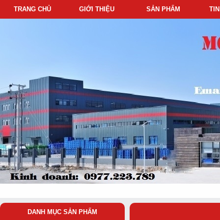
TRANG CHỦ
GIỚI THIỆU
SẢN PHẨM
TI
DANH MỤC SẢN PHẨM