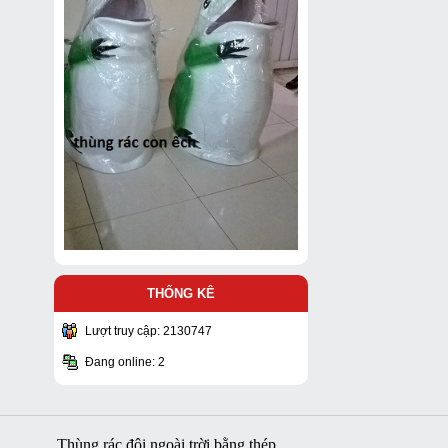
THỐNG KÊ
Lượt truy cập: 2130747
Đang online: 2
Thùng rác đôi ngoài trời bằng thép