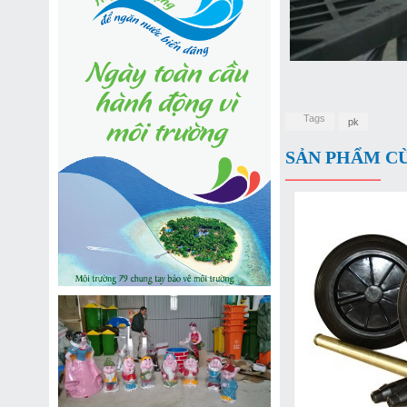
Tags
pk
SẢN PHẨM C