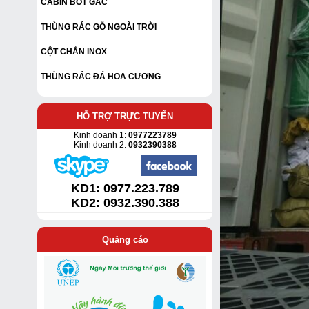
CABIN BỐT GÁC
THÙNG RÁC GỖ NGOÀI TRỜI
CỘT CHẮN INOX
THÙNG RÁC ĐÁ HOA CƯƠNG
HỖ TRỢ TRỰC TUYẾN
Kinh doanh 1:
0977223789
Kinh doanh 2:
0932390388
KD1:
0977.223.789
KD2: 0932.390.388
Quảng cáo