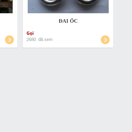
ĐAI ỐC
Gọi
2680 đã xem