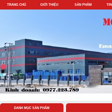
TRANG CHỦ
GIỚI THIỆU
SẢN PHẨM
TI
DANH MỤC SẢN PHẨM