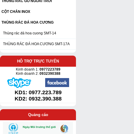
THÙNG RÁC GỖ NGOÀI TRỜI
CỘT CHẮN INOX
THÙNG RÁC ĐÁ HOA CƯƠNG
Thùng rác đá hoa cuong SMT-14
THÙNG RÁC ĐÁ HOA CƯƠNG SMT-17A
HỖ TRỢ TRỰC TUYẾN
Kinh doanh 1:
0977223789
Kinh doanh 2:
0932390388
KD1:
0977.223.789
KD2: 0932.390.388
Quảng cáo