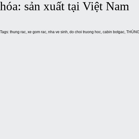
hóa: sản xuất tại Việt Nam
Tags:
thung rac
,
xe gom rac
,
nha ve sinh
,
do choi truong hoc
,
cabin botgac
,
THÙNG