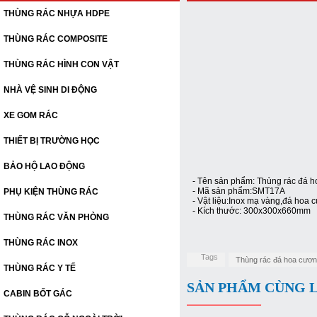
THÙNG RÁC NHỰA HDPE
THÙNG RÁC COMPOSITE
THÙNG RÁC HÌNH CON VẬT
NHÀ VỆ SINH DI ĐỘNG
XE GOM RÁC
THIẾT BỊ TRƯỜNG HỌC
BẢO HỘ LAO ĐỘNG
- Tên sản phẩm: Thùng rác đá 
- Mã sản phẩm:SMT17A
PHỤ KIỆN THÙNG RÁC
- Vật liệu:Inox mạ vàng,đá hoa 
- Kích thước: 300x300x660mm
THÙNG RÁC VĂN PHÒNG
THÙNG RÁC INOX
Tags
Thùng rác đá hoa cươ
THÙNG RÁC Y TẾ
SẢN PHẨM CÙNG 
CABIN BỐT GÁC