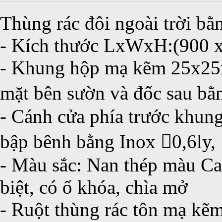
Thùng rác đôi ngoài trời bằ
- Kích thước LxWxH:(900 
- Khung hộp mạ kẽm 25x25x
mặt bên sườn và đốc sau bằ
- Cánh cửa phía trước khun
bập bênh bằng Inox 0,6ly,
- Màu sắc: Nan thép màu Ca
biệt, có ổ khóa, chìa mở
- Ruột thùng rác tôn mạ kẽm