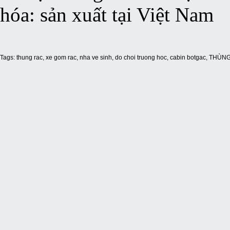
hóa: sản xuất tại Việt Nam
Tags:
thung rac
,
xe gom rac
,
nha ve sinh
,
do choi truong hoc
,
cabin botgac
,
THÙNG