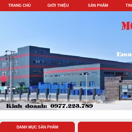
TRANG CHỦ
GIỚI THIỆU
SẢN PHẨM
TI
DANH MỤC SẢN PHẨM