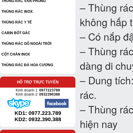
THÙNG RÁC VĂN PHÒNG
– Thùng rác
THÙNG RÁC INOX
không hấp th
THÙNG RÁC Y TẾ
– Có nắp đậ
CABIN BỐT GÁC
THÙNG RÁC GỖ NGOÀI TRỜI
– Thùng rác
CỘT CHẮN INOX
dàng di ch
THÙNG RÁC ĐÁ HOA CƯƠNG
– Dung tích:
HỖ TRỢ TRỰC TUYẾN
rác.
Kinh doanh 1:
0977223789
Kinh doanh 2:
0932390388
– Thùng rác 
KD1:
0977.223.789
KD2: 0932.390.388
hiện nay