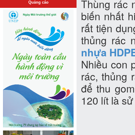
Thùng rác n
Quảng cáo
biến nhất h
rất tiện dụ
thủng rác 
nhựa HDPE 
Nhiều con p
rác, thủng 
để thu gom
120 lít là s