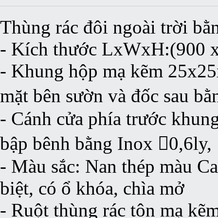
Thùng rác đôi ngoài trời bằ
- Kích thước LxWxH:(900 
- Khung hộp mạ kẽm 25x25x
mặt bên sườn và đốc sau bằ
- Cánh cửa phía trước khun
bập bênh bằng Inox 0,6ly,
- Màu sắc: Nan thép màu Ca
biệt, có ổ khóa, chìa mở
- Ruột thùng rác tôn mạ kẽm