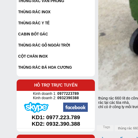
THÙNG RÁC VĂN PHÒNG
THÙNG RÁC INOX
THÙNG RÁC Y TẾ
CABIN BỐT GÁC
THÙNG RÁC GỖ NGOÀI TRỜI
CỘT CHẮN INOX
THÙNG RÁC ĐÁ HOA CƯƠNG
HỖ TRỢ TRỰC TUYẾN
Kinh doanh 1:
0977223789
Kinh doanh 2:
0932390388
thùng rác 660 lít do cô
rác tại các tòa nhà,
chỉ có ở công ty môi tr
KD1:
0977.223.789
KD2: 0932.390.388
Tags
thùng rác 660 