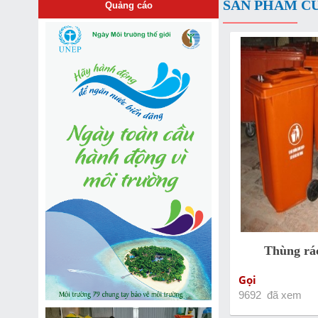
SẢN PHẨM C
Quảng cáo
Thùng rác
Gọi
9692 đã xem