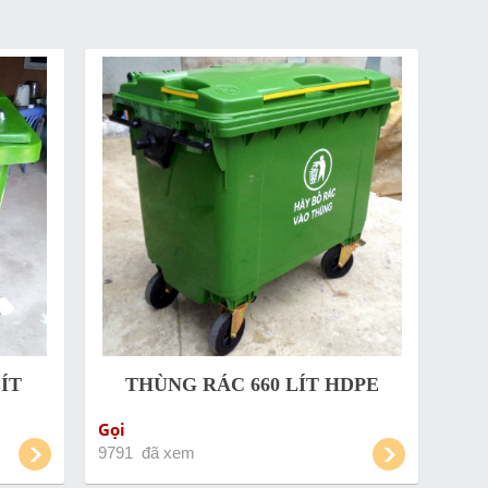
ÍT
THÙNG RÁC 660 LÍT HDPE
Gọi
9791 đã xem