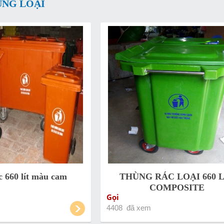
ÙNG LOẠI
 660 lít màu cam
THÙNG RÁC LOẠI 660 L
COMPOSITE
Gọi
4408 đã xem