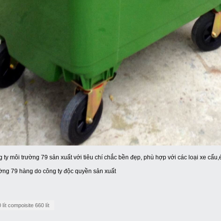
ng ty môi trường 79 sản xuất với tiêu chí chắc bền đẹp, phù hợp với các loại xe cẩ
ường 79 hàng do công ty độc quyền sản xuất
lít compoisite 660 lít