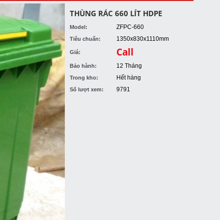
THÙNG RÁC 660 LÍT HDPE
ZFPC-660
Model:
1350x830x1110mm
Tiêu chuẩn:
Call
Giá:
12 Tháng
Bảo hành:
Hết hàng
Trong kho:
9791
Số lượt xem: