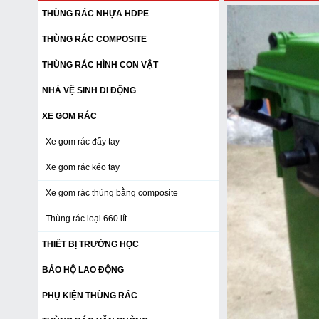
THÙNG RÁC NHỰA HDPE
THÙNG RÁC COMPOSITE
THÙNG RÁC HÌNH CON VẬT
NHÀ VỆ SINH DI ĐỘNG
XE GOM RÁC
Xe gom rác đẩy tay
Xe gom rác kéo tay
Xe gom rác thùng bằng composite
Thùng rác loại 660 lít
THIẾT BỊ TRƯỜNG HỌC
BẢO HỘ LAO ĐỘNG
PHỤ KIỆN THÙNG RÁC