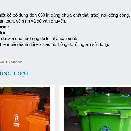
t kế có dung tích 660 lít dùng chứa chất thải (rác) nơi công cộng,
 an toàn, vệ sinh và dễ vận chuyển.
ng :
ẩm :
đối với các hư hỏng do lỗi nhà sản xuất.
nhiệm bảo hành đối với các hư hỏng do lỗi người sử dụng.
60 lít 3 bánh xe
ÙNG LOẠI