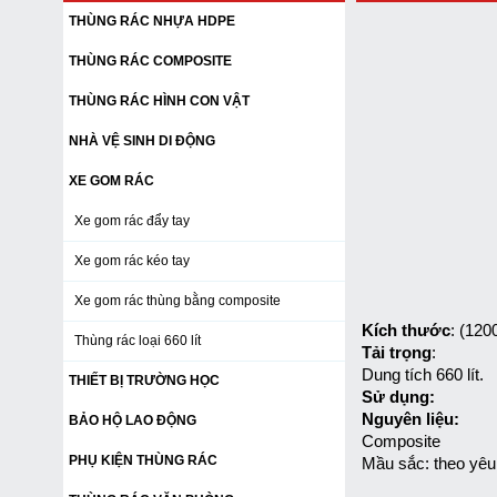
THÙNG RÁC NHỰA HDPE
THÙNG RÁC COMPOSITE
THÙNG RÁC HÌNH CON VẬT
NHÀ VỆ SINH DI ĐỘNG
XE GOM RÁC
Xe gom rác đẩy tay
Xe gom rác kéo tay
Xe gom rác thùng bằng composite
Kích thước
: (120
Thùng rác loại 660 lít
Tải trọng
:
Dung tích 660 lít.
THIẾT BỊ TRƯỜNG HỌC
Sử dụng:
Nguyên liệu:
BẢO HỘ LAO ĐỘNG
Composite
PHỤ KIỆN THÙNG RÁC
Mầu sắc: theo yêu