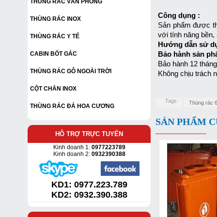
THÙNG RÁC VĂN PHÒNG
Công dụng :
THÙNG RÁC INOX
Sản phẩm được thiế
với tính năng bền,
THÙNG RÁC Y TẾ
Hướng dẫn sử dụ
Bảo hành sản ph
CABIN BỐT GÁC
Bảo hành 12 tháng 
THÙNG RÁC GỖ NGOÀI TRỜI
Không chịu trách 
CỘT CHẮN INOX
Tags
Thùng rác 6
THÙNG RÁC ĐÁ HOA CƯƠNG
SẢN PHẨM C
HỖ TRỢ TRỰC TUYẾN
Kinh doanh 1:
0977223789
Kinh doanh 2:
0932390388
KD1:
0977.223.789
KD2: 0932.390.388