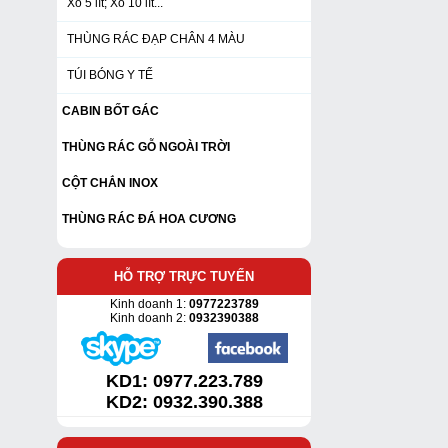
Xô 5 lít; Xô 10 lít...
THÙNG RÁC ĐẠP CHÂN 4 MÀU
TÚI BÓNG Y TẾ
CABIN BỐT GÁC
THÙNG RÁC GỖ NGOÀI TRỜI
CỘT CHẮN INOX
THÙNG RÁC ĐÁ HOA CƯƠNG
HỖ TRỢ TRỰC TUYẾN
Kinh doanh 1:
0977223789
Kinh doanh 2:
0932390388
KD1:
0977.223.789
KD2: 0932.390.388