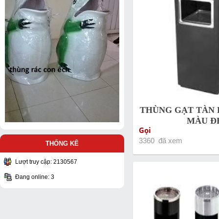
THÙNG GẠT TÀN
MÀU Đ
Gọi
3360 đã xem
THỐNG KÊ
Lượt truy cập: 2130567
Đang online: 3