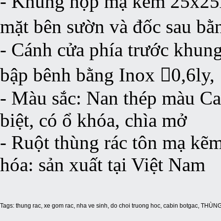
- Khung hộp mạ kẽm 25x25x
mặt bên sườn và đốc sau bằ
- Cánh cửa phía trước khun
bập bênh bằng Inox 0,6ly,
- Màu sắc: Nan thép màu Ca
biệt, có ổ khóa, chìa mở
- Ruột thùng rác tôn mạ kẽm
hóa: sản xuất tại Việt Nam
Tags:
thung rac
,
xe gom rac
,
nha ve sinh
,
do choi truong hoc
,
cabin botgac
,
THÙNG