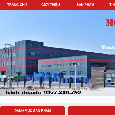
TRANG CHỦ
GIỚI THIỆU
SẢN PHẨM
TI
DANH MỤC SẢN PHẨM