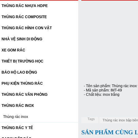
THÙNG RÁC NHỰA HDPE
THÙNG RÁC COMPOSITE
THÙNG RÁC HÌNH CON VẬT
NHÀ VỆ SINH DI ĐỘNG
XE GOM RÁC
THIẾT BỊ TRƯỜNG HỌC
BẢO HỘ LAO ĐỘNG
PHỤ KIỆN THÙNG RÁC
- Tên sản phẩm: Thùng rác inox 
- Mã sản phẩm: IMT-49
THÙNG RÁC VĂN PHÒNG
- Chất liệu: inox trắng
THÙNG RÁC INOX
Thùng rác inox
Tags
Thùng rác inox bập bê
THÙNG RÁC Y TẾ
SẢN PHẨM CÙNG 