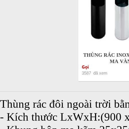
THÙNG RÁC INOX
MẠ VÀ
Gọi
3587 đã xem
Thùng rác đôi ngoài trời bằ
- Kích thước LxWxH:(900 