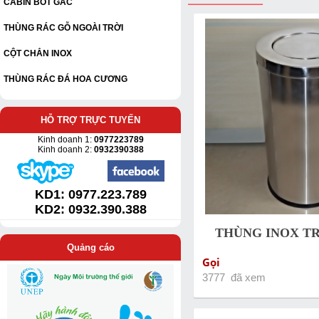
CABIN BỐT GÁC
THÙNG RÁC GỖ NGOÀI TRỜI
CỘT CHẮN INOX
THÙNG RÁC ĐÁ HOA CƯƠNG
HỖ TRỢ TRỰC TUYẾN
Kinh doanh 1:
0977223789
Kinh doanh 2:
0932390388
KD1:
0977.223.789
KD2: 0932.390.388
THÙNG INOX TR
Quảng cáo
Gọi
3777 đã xem