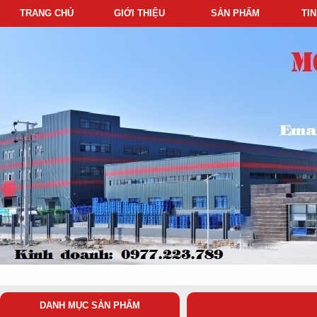
TRANG CHỦ
GIỚI THIỆU
SẢN PHẨM
TI
DANH MỤC SẢN PHẨM