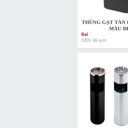
THÙNG GẠT TÀN
MÀU Đ
Gọi
3359 đã xem