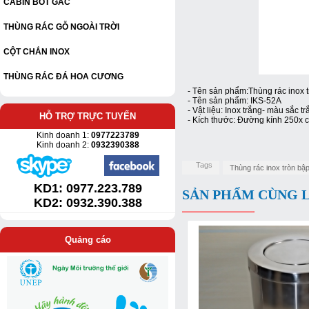
CABIN BỐT GÁC
THÙNG RÁC GỖ NGOÀI TRỜI
CỘT CHẮN INOX
THÙNG RÁC ĐÁ HOA CƯƠNG
- Tên sản phẩm:Thùng rác inox 
- Tên sản phẩm: IKS-52A
- Vật liệu: Inox trắng- màu sắc t
HỖ TRỢ TRỰC TUYẾN
- Kích thước: Đường kính 250x
Kinh doanh 1:
0977223789
Kinh doanh 2:
0932390388
Tags
Thùng rác inox tròn bậ
KD1:
0977.223.789
SẢN PHẨM CÙNG 
KD2: 0932.390.388
Quảng cáo