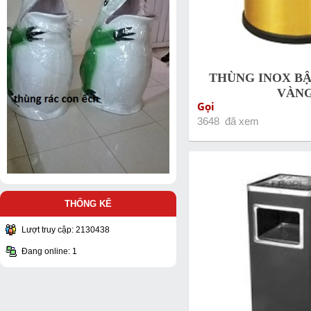
THÙNG INOX BẬ
VÀN
Gọi
3648 đã xem
THỐNG KÊ
Lượt truy cập: 2130438
Đang online: 1