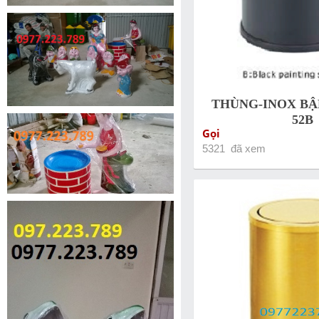
THÙNG-INOX BẬP
52B
Gọi
5321 đã xem