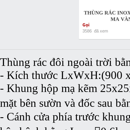
THÙNG RÁC INOX
MẠ VÀ
Gọi
3586 đã xem
Thùng rác đôi ngoài trời bằ
- Kích thước LxWxH:(900 
- Khung hộp mạ kẽm 25x25x
mặt bên sườn và đốc sau bằ
- Cánh cửa phía trước khun