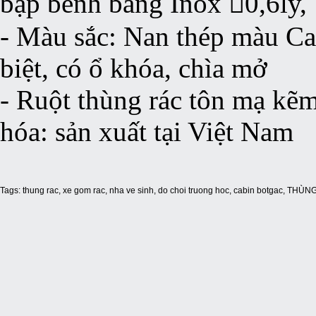
bập bênh bằng Inox 0,6ly,
- Màu sắc: Nan thép màu Ca
biệt, có ổ khóa, chìa mở
- Ruột thùng rác tôn mạ kẽm
hóa: sản xuất tại Việt Nam
Tags:
thung rac
,
xe gom rac
,
nha ve sinh
,
do choi truong hoc
,
cabin botgac
,
THÙNG