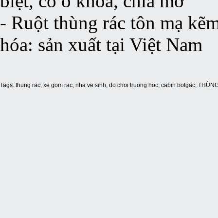
biệt, có ổ khóa, chìa mở
- Ruột thùng rác tôn mạ kẽm
hóa: sản xuất tại Việt Nam
Tags:
thung rac
,
xe gom rac
,
nha ve sinh
,
do choi truong hoc
,
cabin botgac
,
THÙNG