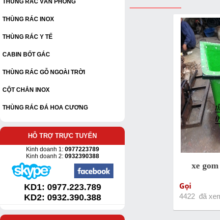
THÙNG RÁC VĂN PHÒNG
THÙNG RÁC INOX
THÙNG RÁC Y TẾ
CABIN BỐT GÁC
THÙNG RÁC GỖ NGOÀI TRỜI
CỘT CHẮN INOX
THÙNG RÁC ĐÁ HOA CƯƠNG
HỖ TRỢ TRỰC TUYẾN
Kinh doanh 1:
0977223789
Kinh doanh 2:
0932390388
xe gom 
Gọi
KD1:
0977.223.789
KD2: 0932.390.388
4422 đã xe