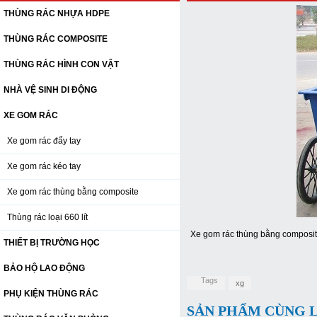
THÙNG RÁC NHỰA HDPE
THÙNG RÁC COMPOSITE
THÙNG RÁC HÌNH CON VẬT
NHÀ VỆ SINH DI ĐỘNG
XE GOM RÁC
Xe gom rác đẩy tay
Xe gom rác kéo tay
Xe gom rác thùng bằng composite
Thùng rác loại 660 lít
Xe gom rác thùng bằng composite,
THIẾT BỊ TRƯỜNG HỌC
BẢO HỘ LAO ĐỘNG
Tags
xg
PHỤ KIỆN THÙNG RÁC
SẢN PHẨM CÙNG 