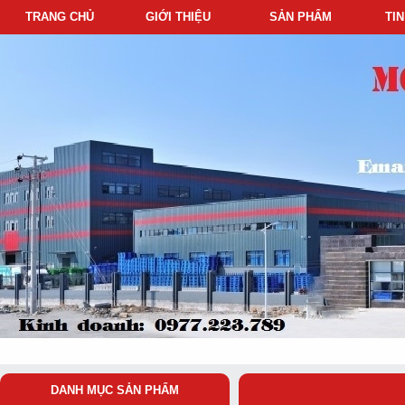
TRANG CHỦ
GIỚI THIỆU
SẢN PHẨM
TI
DANH MỤC SẢN PHẨM