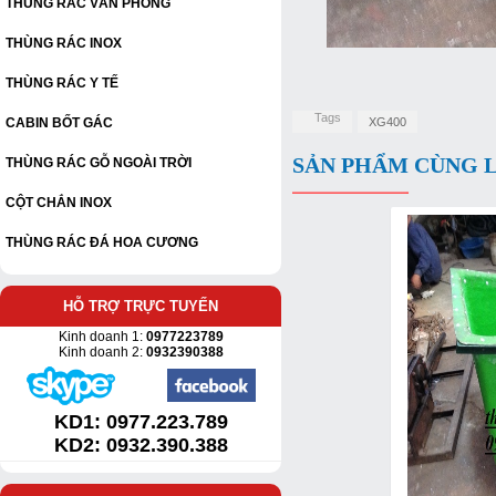
THÙNG RÁC VĂN PHÒNG
THÙNG RÁC INOX
THÙNG RÁC Y TẾ
Tags
CABIN BỐT GÁC
XG400
SẢN PHẨM CÙNG 
THÙNG RÁC GỖ NGOÀI TRỜI
CỘT CHẮN INOX
THÙNG RÁC ĐÁ HOA CƯƠNG
HỖ TRỢ TRỰC TUYẾN
Kinh doanh 1:
0977223789
Kinh doanh 2:
0932390388
KD1:
0977.223.789
KD2: 0932.390.388