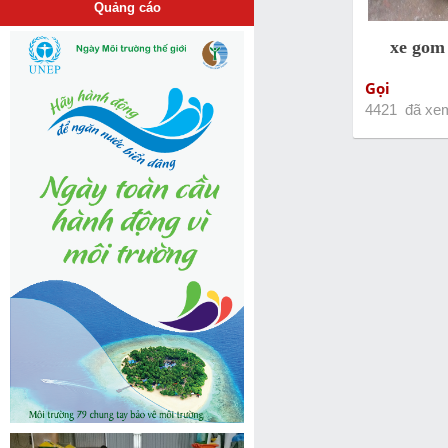
Quảng cáo
xe gom 
Gọi
4421 đã xe