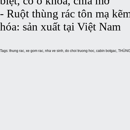
biệt, có ổ khóa, chìa mở
- Ruột thùng rác tôn mạ kẽm
hóa: sản xuất tại Việt Nam
Tags:
thung rac
,
xe gom rac
,
nha ve sinh
,
do choi truong hoc
,
cabin botgac
,
THÙNG