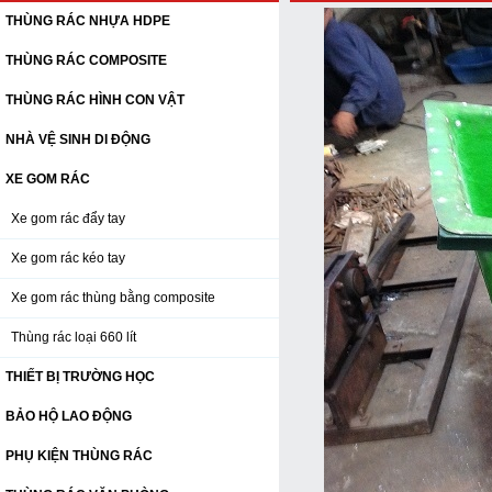
THÙNG RÁC NHỰA HDPE
THÙNG RÁC COMPOSITE
THÙNG RÁC HÌNH CON VẬT
NHÀ VỆ SINH DI ĐỘNG
XE GOM RÁC
Xe gom rác đẩy tay
Xe gom rác kéo tay
Xe gom rác thùng bằng composite
Thùng rác loại 660 lít
THIẾT BỊ TRƯỜNG HỌC
BẢO HỘ LAO ĐỘNG
PHỤ KIỆN THÙNG RÁC