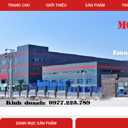
TRANG CHỦ
GIỚI THIỆU
SẢN PHẨM
TI
DANH MỤC SẢN PHẨM