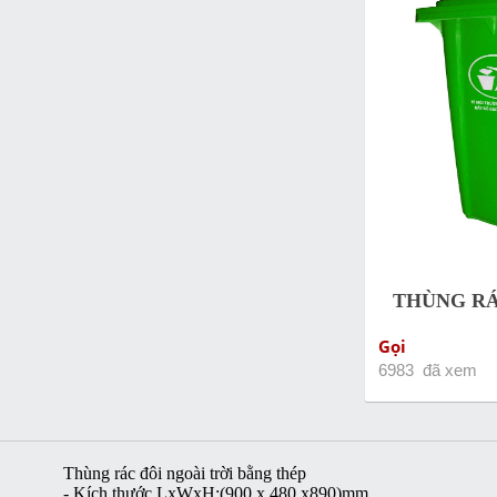
THÙNG RÁ
Gọi
6983 đã xem
Thùng rác đôi ngoài trời bằng thép
- Kích thước LxWxH:(900 x 480 x890)mm