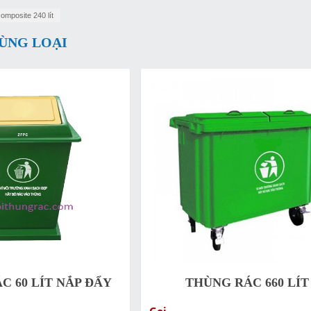
omposite 240 lít
ÙNG LOẠI
C 60 LÍT NẮP ĐẨY
THÙNG RÁC 660 LÍT