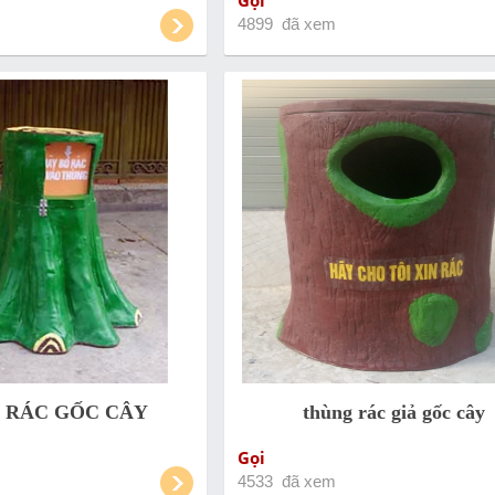
Gọi
4899 đã xem
 RÁC GỐC CÂY
thùng rác giả gốc cây
Gọi
4533 đã xem