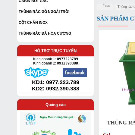
CABIN BỐT GÁC
Tags
Thùng rác c
THÙNG RÁC GỖ NGOÀI TRỜI
SẢN PHẨM C
CỘT CHẮN INOX
THÙNG RÁC ĐÁ HOA CƯƠNG
HỖ TRỢ TRỰC TUYẾN
Kinh doanh 1:
0977223789
Kinh doanh 2:
0932390388
KD1:
0977.223.789
KD2: 0932.390.388
Quảng cáo
THÙNG RÁ