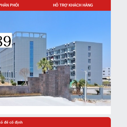
PHÂN PHỐI
HỖ TRỢ KHÁCH HÀNG
có đế cố định