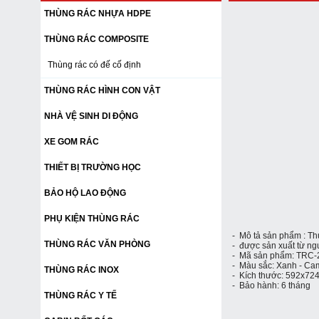
THÙNG RÁC NHỰA HDPE
THÙNG RÁC COMPOSITE
Thùng rác có đế cố định
THÙNG RÁC HÌNH CON VẬT
NHÀ VỆ SINH DI ĐỘNG
XE GOM RÁC
THIẾT BỊ TRƯỜNG HỌC
BẢO HỘ LAO ĐỘNG
PHỤ KIỆN THÙNG RÁC
- Mô tả sản phẩm :
Th
THÙNG RÁC VĂN PHÒNG
- được sản xuất từ ng
- Mã sản phẩm: TRC-2
- Màu sắc: Xanh - Cam
THÙNG RÁC INOX
- Kích thước: 592x7
- Bảo hành: 6 tháng
THÙNG RÁC Y TẾ