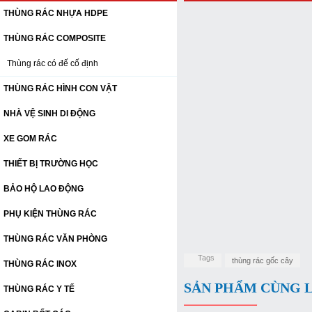
THÙNG RÁC NHỰA HDPE
THÙNG RÁC COMPOSITE
Thùng rác có đế cố định
THÙNG RÁC HÌNH CON VẬT
NHÀ VỆ SINH DI ĐỘNG
XE GOM RÁC
THIẾT BỊ TRƯỜNG HỌC
BẢO HỘ LAO ĐỘNG
PHỤ KIỆN THÙNG RÁC
THÙNG RÁC VĂN PHÒNG
Tags
thùng rác gốc cây
THÙNG RÁC INOX
SẢN PHẨM CÙNG 
THÙNG RÁC Y TẾ