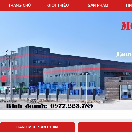
TRANG CHỦ
GIỚI THIỆU
SẢN PHẨM
TI
DANH MỤC SẢN PHẨM