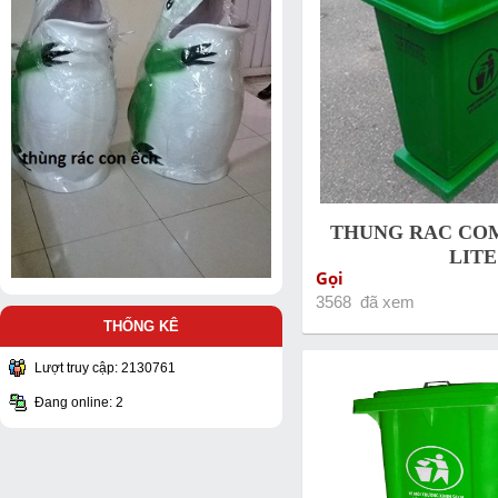
THUNG RAC COM
LITE
Gọi
3568 đã xem
THỐNG KÊ
Lượt truy cập: 2130761
Đang online: 2