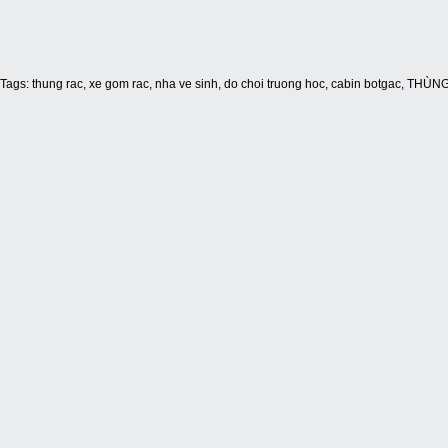
Tags:
thung rac
,
xe gom rac
,
nha ve sinh
,
do choi truong hoc
,
cabin botgac
,
THÙNG