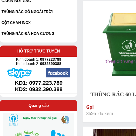
CABIN BỐT GÁC
THÙNG RÁC GỖ NGOÀI TRỜI
CỘT CHẮN INOX
THÙNG RÁC ĐÁ HOA CƯƠNG
HỖ TRỢ TRỰC TUYẾN
Kinh doanh 1:
0977223789
Kinh doanh 2:
0932390388
KD1:
0977.223.789
KD2: 0932.390.388
THÙNG RÁC 60 L
Quảng cáo
Gọi
3595 đã xem