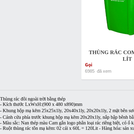
THÙNG RÁC COM
LÍT
Gọi
6985 đã xem
Thùng rác đôi ngoài trời bằng thép
- Kích thước LxWxH:(900 x 480 x890)mm
- Khung hộp mạ kẽm 25x25x1ly, 20x40x1ly, 20x20x1ly, 2 mặt bên sườ
- Cánh cửa phía trước khung hộp mạ kẽm 20x20x1ly, nắp bập bênh bằ
- Màu sắc: Nan thép màu Cam gắn logo phân loại rác riêng biệt, có ổ 
- Ruột thùng rác tôn mạ kẽm: 02 cái x 60L = 120Lit - Hàng hóa: sản x